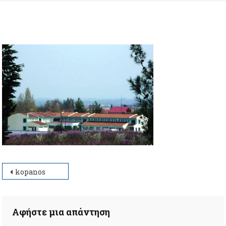
Πλοήγηση
kopanos
άρθρων
Αφήστε μια απάντηση